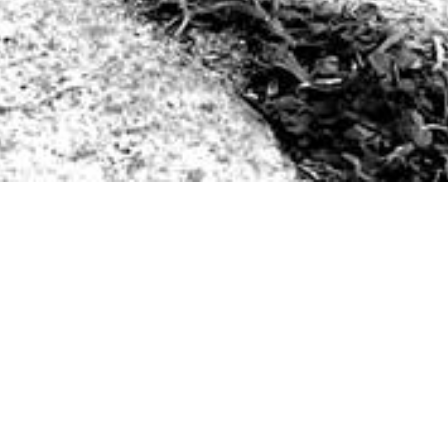
tober 2018 während einer Übung
chaft. Bisher wurde immer noch
nge teilzunehmen.