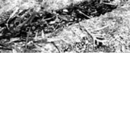
Safety first! Das zweite Bild un
aufgenommen. Unsere Jugendfeuer
mit dem "Normverbandskasten" - ei
Heute laden wir unsere Freunde de