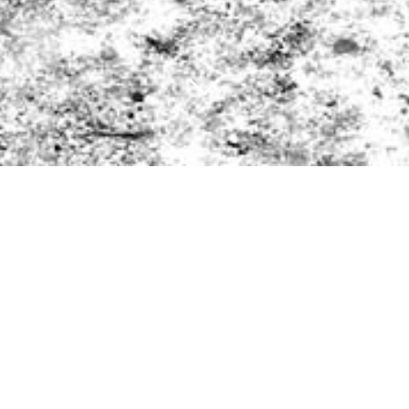
serer Challenge ist noch sehr jung, denn es wurde im Ok
wehr spendete diesen Notfallrucksack der aktiven Manns
ne unhandliche Holzkiste - gearbeitet.
r Feuerwehr Gerolzhofen ein, an der #blackandwhitechalle